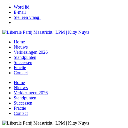
Ga
Word lid
naar
E-mail
de
Stel een vraag!
inhoud
Home
Nieuws
Verkiezingen 2026
Standpunten
Successen
Fractie
Contact
Home
Nieuws
Verkiezingen 2026
Standpunten
Successen
Fractie
Contact