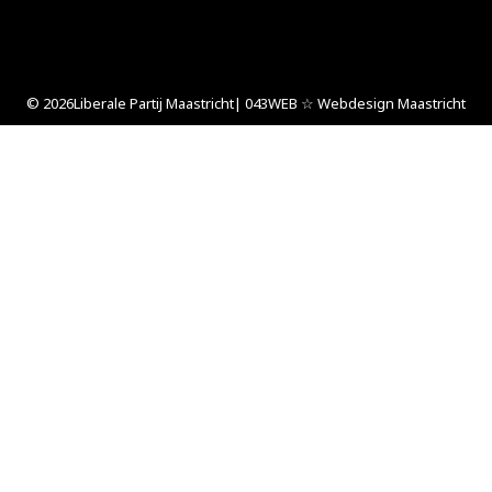
© 2026
Liberale Partij Maastricht
| 043WEB ☆ Webdesign Maastricht