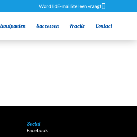
Word lid
E-mail
Stel een vraag!
tandpunten
Successen
Fractie
Contact
Social
Facebook